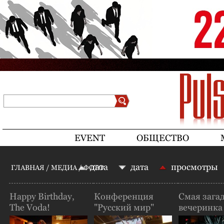
Jump to navigation
Поиск
Форма поиска
EVENT
ОБЩЕСТВО
дата
дата
просмотры
ГЛАВНАЯ
/
МЕДИА
/
ФОТО
ВЫ ЗДЕСЬ
Happy Birthday,
Конференция
Смая зага
The Voda!
"Русский мир"
вечеринка