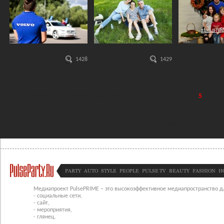
1428
1429
« первая
‹ предыдущая
1
2
3
4
6
5
Страницы
›
последняя »
PARTY
AUTO
STYLE
PEOPLE
PULSE TV
BEAUTY
FASHION
H
Медиапроект PulsePRIME – это высокоэффективное медиапространство для
- социальные сети,
- сайт,
- мероприятия,
- глянец.