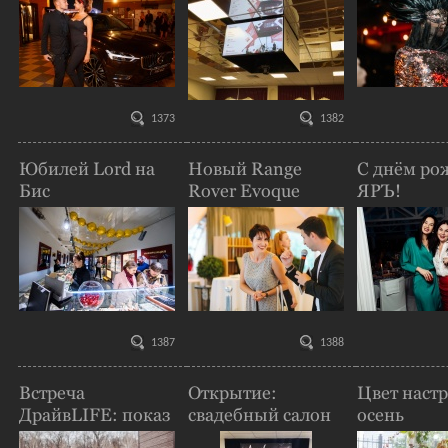
1373
1382
Юбилей Lord на
Новый Range
С днём ро
Бис
Rover Evoque
ЯРЪ!
представлен в
Воронеже
1387
1388
Встреча
Открытие:
Цвет наст
ДрайвLIFE: показ
свадебный салон
осень
Range Rover
"Anikeeva"