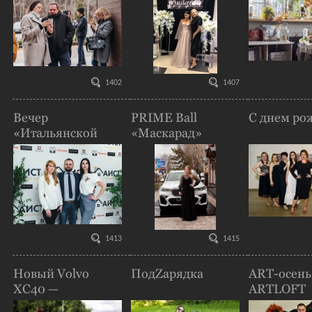
Discovery Sport
1402
1407
Вечер
PRIME Ball
C днем ро
«Итальянской
«Маскарад»
тайны»
1413
1415
Новый Volvo
ПодZарядка
ART-осень
XC40 —
ARTLOFT
презентация