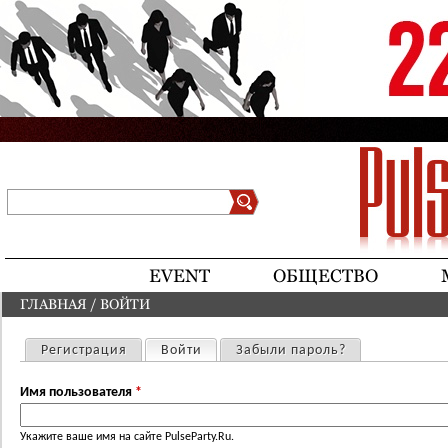
Jump to navigation
Поиск
Форма поиска
EVENT
ОБЩЕСТВО
ГЛАВНАЯ
/
ВОЙТИ
ВЫ ЗДЕСЬ
Регистрация
Войти
(активная вкладка)
Забыли пароль?
Главные вкладки
Имя пользователя
*
Укажите ваше имя на сайте PulseParty.Ru.