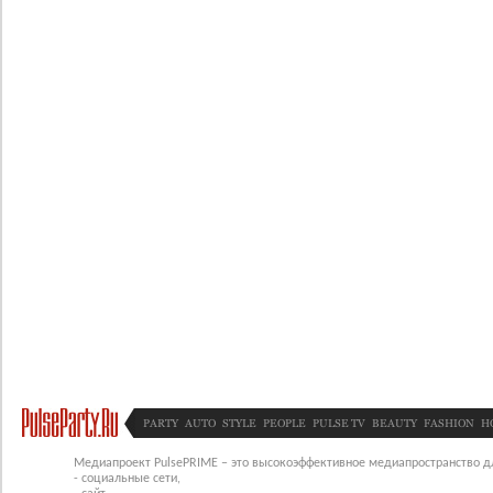
PARTY
AUTO
STYLE
PEOPLE
PULSE TV
BEAUTY
FASHION
H
Медиапроект PulsePRIME – это высокоэффективное медиапространство для
- социальные сети,