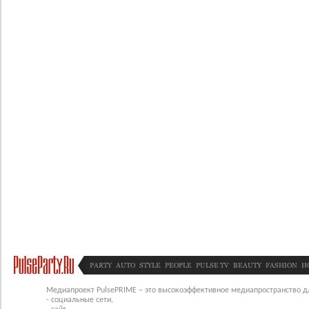
PARTY
AUTO
STYLE
PEOPLE
PULSE TV
BEAUTY
FASHION
H
Медиапроект PulsePRIME – это высокоэффективное медиапространство для
- социальные сети,