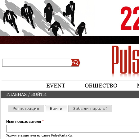
Jump to navigation
Поиск
Форма поиска
EVENT
ОБЩЕСТВО
ГЛАВНАЯ
/
ВОЙТИ
ВЫ ЗДЕСЬ
Регистрация
Войти
(активная вкладка)
Забыли пароль?
Главные вкладки
Имя пользователя
*
Укажите ваше имя на сайте PulseParty.Ru.