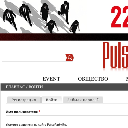
Jump to navigation
Поиск
Форма поиска
EVENT
ОБЩЕСТВО
ГЛАВНАЯ
/
ВОЙТИ
ВЫ ЗДЕСЬ
Регистрация
Войти
(активная вкладка)
Забыли пароль?
Главные вкладки
Имя пользователя
*
Укажите ваше имя на сайте PulseParty.Ru.