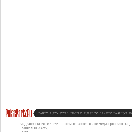
PARTY
AUTO
STYLE
PEOPLE
PULSE TV
BEAUTY
FASHION
H
Медиапроект PulsePRIME – это высокоэффективное медиапространство для
- социальные сети,