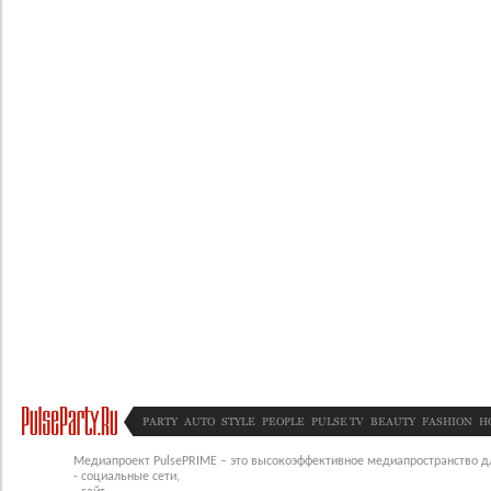
PARTY
AUTO
STYLE
PEOPLE
PULSE TV
BEAUTY
FASHION
H
Медиапроект PulsePRIME – это высокоэффективное медиапространство для
- социальные сети,