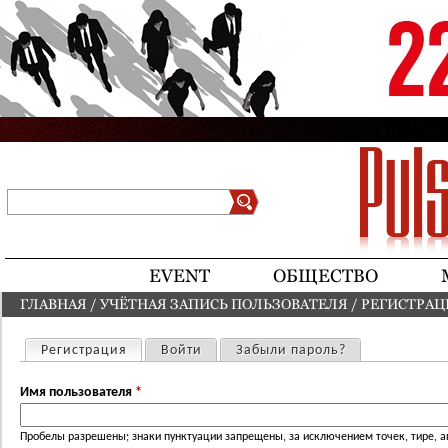
Jump to navigation
Поиск
Форма поиска
EVENT
ОБЩЕСТВО
ГЛАВНАЯ
/
УЧЁТНАЯ ЗАПИСЬ ПОЛЬЗОВАТЕЛЯ
/
РЕГИСТРАЦ
ВЫ ЗДЕСЬ
Регистрация
(активная вкладка)
Войти
Забыли пароль?
Главные вкладки
Имя пользователя
*
Пробелы разрешены; знаки пунктуации запрещены, за исключением точек, тире, а