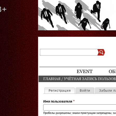
Поиск
Форма поиска
EVENT
ОБ
ГЛАВНАЯ
/
УЧЁТНАЯ ЗАПИСЬ ПОЛЬЗО
ВЫ ЗДЕСЬ
Регистрация
(активная вкладка)
Войти
Забыли п
Главные вкладки
Имя пользователя
*
Пробелы разрешены; знаки пунктуации запрещены, за 