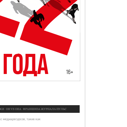
OGS
OН VS ОНА
ФРАНШИЗА ЖУРНАЛА ПУЛЬС
с медиаресурсов, таких как