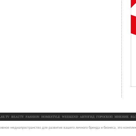
LSE TV
BEAUTY
FASHION
HOMESTYLE
WEEKEND
АВТОГИД
ГОРОСКОП
МНЕНИЕ
BL
ивное медиапространство для развития вашего личного бренда и бизнеса, это комплек