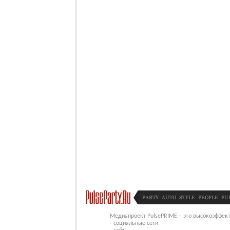
PARTY
AUTO
STYLE
PEOPLE
PU
Медиапроект PulsePRIME – это высокоэффект
- социальные сети,