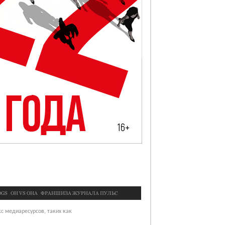
OGS
OН VS ОНА
ФРАНШИЗА ЖУРНАЛА ПУЛЬС
с медиаресурсов, таких как