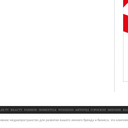
LSE TV
BEAUTY
FASHION
HOMESTYLE
WEEKEND
АВТОГИД
ГОРОСКОП
МНЕНИЕ
BL
ивное медиапространство для развития вашего личного бренда и бизнеса, это комплек