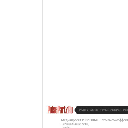
PARTY
AUTO
STYLE
PEOPLE
PU
Медиапроект PulsePRIME – это высокоэффект
- социальные сети,