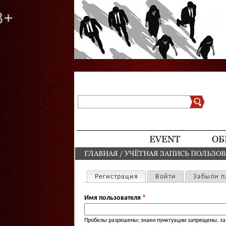
Поиск
Форма поиска
EVENT
ОБ
ГЛАВНАЯ
/
УЧЁТНАЯ ЗАПИСЬ ПОЛЬЗО
ВЫ ЗДЕСЬ
Регистрация
(активная вкладка)
Войти
Забыли п
Главные вкладки
Имя пользователя
*
Пробелы разрешены; знаки пунктуации запрещены, за 