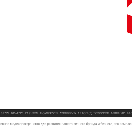
LSE TV
BEAUTY
FASHION
HOMESTYLE
WEEKEND
АВТОГИД
ГОРОСКОП
МНЕНИЕ
BL
ивное медиапространство для развития вашего личного бренда и бизнеса, это комплек