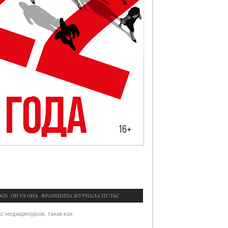
OGS
OН VS ОНА
ФРАНШИЗА ЖУРНАЛА ПУЛЬС
с медиаресурсов, таких как