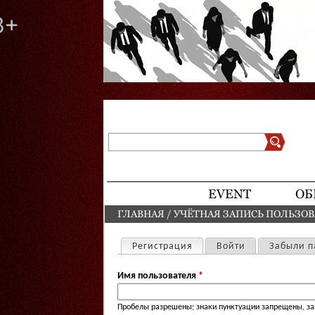
Поиск
Форма поиска
EVENT
ОБ
ГЛАВНАЯ
/
УЧЁТНАЯ ЗАПИСЬ ПОЛЬЗО
ВЫ ЗДЕСЬ
Регистрация
(активная вкладка)
Войти
Забыли п
Главные вкладки
Имя пользователя
*
Пробелы разрешены; знаки пунктуации запрещены, за 