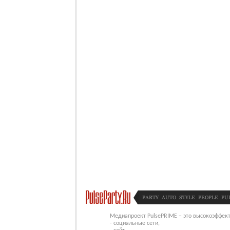
PARTY
AUTO
STYLE
PEOPLE
PU
Медиапроект PulsePRIME – это высокоэффект
- социальные сети,