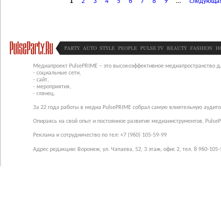
1
2
3
4
5
6
7
8
9
…
следующая
PARTY
AUTO
STYLE
PEOPLE
PULSE TV
BEAUTY
FASHION
H
Медиапроект PulsePRIME – это высокоэффективное медиапространство для
- социальные сети,
- сайт,
- мероприятия,
- глянец.
За 22 года работы в медиа PulsePRIME собрал самую влиятельную аудито
Опираясь на свой опыт и постоянное развитие медиаинструментов, Pulse
Реклама и сотрудничество по тел: +7 (960) 105-59-99
Адрес редакции: Воронеж, ул. Чапаева, 52, 3 этаж, офис 2, тел. 8 960-105-