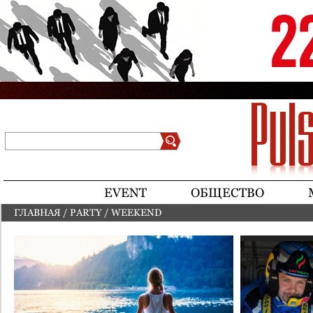
Jump to navigation
Поиск
Форма поиска
EVENT
ОБЩЕСТВО
ГЛАВНАЯ
/
PARTY
/
WEEKEND
ВЫ ЗДЕСЬ
Страницы