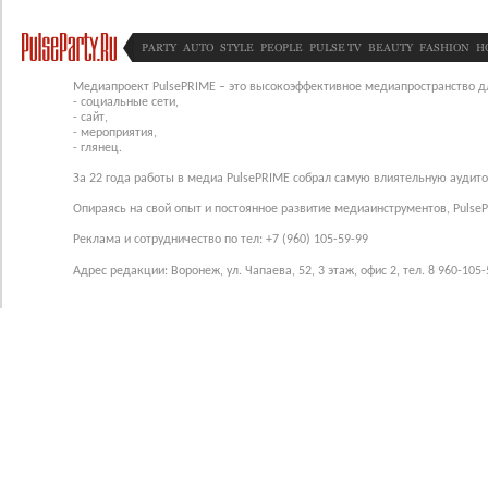
PARTY
AUTO
STYLE
PEOPLE
PULSE TV
BEAUTY
FASHION
H
Медиапроект PulsePRIME – это высокоэффективное медиапространство для
- социальные сети,
- сайт,
- мероприятия,
- глянец.
За 22 года работы в медиа PulsePRIME собрал самую влиятельную аудито
Опираясь на свой опыт и постоянное развитие медиаинструментов, Pulse
Реклама и сотрудничество по тел: +7 (960) 105-59-99
Адрес редакции: Воронеж, ул. Чапаева, 52, 3 этаж, офис 2, тел. 8 960-105-