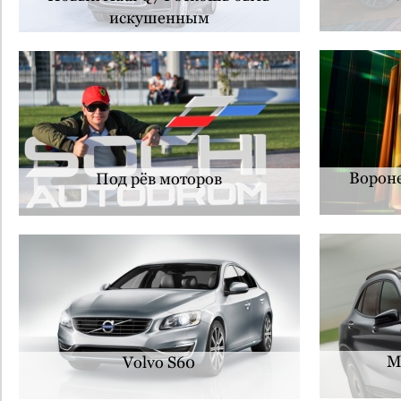
искушенным
Вороне
Под рёв моторов
M
Volvo S60