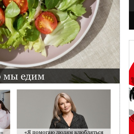
ю мы едим
«Я помогаю людям влюбляться
 =