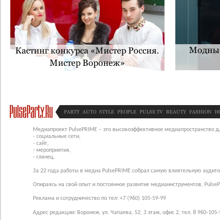
Модные
Кастинг конкурса «Мистер Россия.
Мистер Воронеж»
PARTY
AUTO
STYLE
PEOPLE
PULSE TV
BEAUTY
FASHION
H
Медиапроект PulsePRIME – это высокоэффективное медиапространство для
- социальные сети,
- сайт,
- мероприятия,
- глянец.
За 22 года работы в медиа PulsePRIME собрал самую влиятельную аудито
Опираясь на свой опыт и постоянное развитие медиаинструментов, Pulse
Реклама и сотрудничество по тел: +7 (960) 105-59-99
Адрес редакции: Воронеж, ул. Чапаева, 52, 3 этаж, офис 2, тел. 8 960-105-