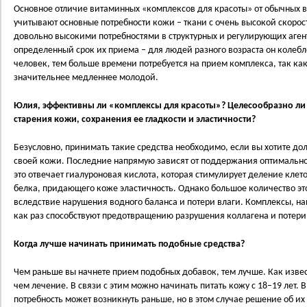
Основное отличие витаминных «комплексов для красоты» от обычных в
учитывают основные потребности кожи – ткани с очень высокой скорос
довольно высокими потребностями в структурных и регулирующих агента
определенный срок их приема – для людей разного возраста он колебле
человек, тем больше времени потребуется на прием комплекса, так ка
значительнее медленнее молодой.
Юлия, эффективны ли «комплексы для красоты»? Целесообразно ли
старения кожи, сохранения ее гладкости и эластичности?
Безусловно, принимать такие средства необходимо, если вы хотите до
своей кожи. Последние напрямую зависят от поддержания оптимально
это отвечает гиалуроновая кислота, которая стимулирует деление клето
белка, придающего коже эластичность. Однако большое количество эт
вследствие нарушения водного баланса и потери влаги. Комплексы, н
как раз способствуют предотвращению разрушения коллагена и потери
Когда лучше начинать принимать подобные средства?
Чем раньше вы начнете прием подобных добавок, тем лучше. Как извес
чем лечение. В связи с этим можно начинать питать кожу с 18–19 лет. 
потребность может возникнуть раньше, но в этом случае решение об и