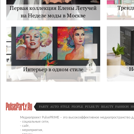
Тренд
Первая коллекция Елены Летучей
на Неделе моды в Москве
Н
Интерьер в одном стиле
PARTY
AUTO
STYLE
PEOPLE
PULSE TV
BEAUTY
FASHION
H
Медиапроект PulsePRIME – это высокоэффективное медиапространство для
- социальные сети,
- сайт,
- мероприятия,