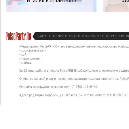
Италия в стиле Furla
PARTY
AUTO
STYLE
PEOPLE
PULSE TV
BEAUTY
FASHION
H
Медиапроект PulsePRIME – это высокоэффективное медиапространство для
- социальные сети,
- сайт,
- мероприятия,
- глянец.
За 22 года работы в медиа PulsePRIME собрал самую влиятельную аудито
Опираясь на свой опыт и постоянное развитие медиаинструментов, Pulse
Реклама и сотрудничество по тел: +7 (960) 105-59-99
Адрес редакции: Воронеж, ул. Чапаева, 52, 3 этаж, офис 2, тел. 8 960-105-