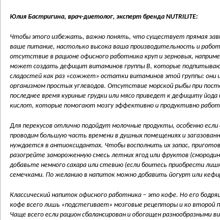
Юлия Бастригина, врач-диетолог, эксперт бренда
NUTRILITE
:
Чтобы этого избежать, важно понять, что существует прямая зави
ваше питание, настолько высока ваша производительность и работо
отсутствие в рационе офисного работника круп и зерновых, например
может создать дефицит витаминов группы В, которые подпитываю
сладостей как раз «сожжет» остатки витаминов этой группы: они 
организмом простых углеводов. Отсутствие морской рыбы при посто
последнее время куриные грудки или мясо приведет к дефициту йод
кислот, которые помогают мозгу эффективно и продуктивно рабо
Для перекусов отлично подойдут молочные продукты, особенно если
проводим большую часть времени в душных помещениях и загазованны
нуждается в антиоксидантах. Чтобы восполнить их запас, приготов
разогрейте замороженную смесь летних ягод или фруктов (смородина
добавьте немного сахара или стевию (если боитесь приобрести лиш
семечками. По желанию в напиток можно добавить йогурт или кефи
Классический напиток офисного работника – это кофе. Но его бодр
кофе всего лишь «подстегивает» мозговые рецепторы и ко второй п
Чаще всего если рацион сбалансирован и обогащен разнообразными 