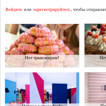
Войдите
или
зарегистрируйтесь
, чтобы отправл
Пе
Нет трансжирам!
По