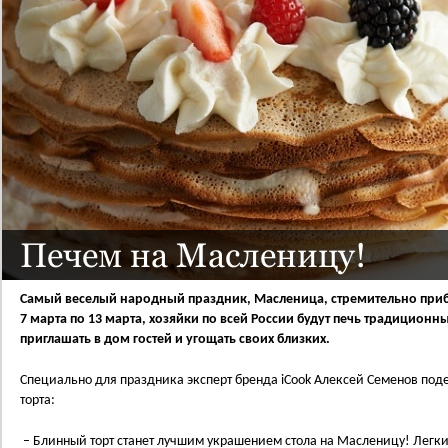
Печем на Масленицу!
Самый веселый народный праздник, Масленица, стремительно прибл
7 марта по 13 марта, хозяйки по всей России будут печь традицион
приглашать в дом гостей и угощать своих близких.
Специально для праздника эксперт бренда iCook Алексей Семенов под
торта:
– Блинный торт станет лучшим украшением стола на Масленицу! Легки