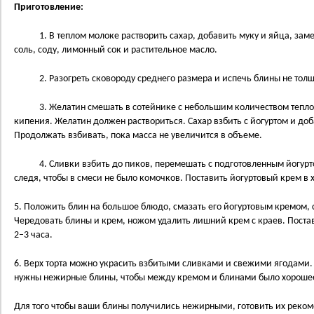
Приготовление:
1. В теплом молоке растворить сахар, добавить муку и яйца, замес
соль, соду, лимонный сок и растительное масло.
2. Разогреть сковороду среднего размера и испечь блины не толщ
3. Желатин смешать в сотейнике с небольшим количеством теплой в
кипения. Желатин должен раствориться. Сахар взбить с йогуртом и доб
Продолжать взбивать, пока масса не увеличится в объеме.
4. Сливки взбить до пиков, перемешать с подготовленным йогурт
следя, чтобы в смеси не было комочков. Поставить йогуртовый крем в 
5. Положить блин на большое блюдо, смазать его йогуртовым кремом, 
Чередовать блины и крем, ножом удалить лишний крем с краев. Поста
2–3 часа.
6. Верх торта можно украсить взбитыми сливками и свежими ягодами. В
нужны нежирные блины, чтобы между кремом и блинами было хороше
Для того чтобы ваши блины получились нежирными, готовить их реком