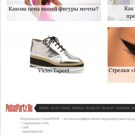
Как
Какова цена вашей фигуры мечты?
пре
Стрелки «
Vicini Tapeet
PARTY
AUTO
STYLE
PEOPLE
PULSE TV
BEAUTY
FASHION
H
Медиапроект PulsePRIME – это высокоэффективное медиапространство для
- социальные сети,
- сайт,
- мероприятия,