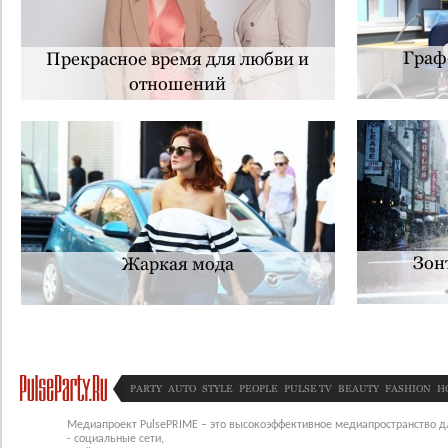
Граф
Прекрасное время для любви и
отношений
Зон
Жаркая мода
PARTY
AUTO
STYLE
PEOPLE
PULSE TV
BEAUTY
FASHION
H
Медиапроект PulsePRIME – это высокоэффективное медиапространство для
- социальные сети,