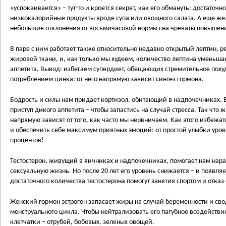
«успокаивается» – тут-то и кроется секрет, как его обмануть: достаточн
низкокалорийные продукты вроде супа или овощного салата. А еще же
небольшие отклонения от восьмичасовой нормы сна чреваты повышени
В паре с ним работает также относительно недавно открытый лептин, р
жировой ткани, и, как только мы худеем, количество лептина уменьшае
аппетита. Вывод: избегаем супердиет, обещающих стремительное поху
потреблением цинка: от него напрямую зависит синтез гормона.
Бодрость и силы нам придает кортизол, обитающий в надпочечниках. В
приступ дикого аппетита – чтобы запастись на случай стресса. Так что
напрямую зависят от того, как часто мы нервничаем. Как этого избеж
и обеспечить себе максимум приятных эмоций: от простой улыбки уров
процентов!
Тестостерон, живущий в яичниках и надпочечниках, помогает нам нара
сексуальную жизнь. Но после 20 лет его уровень снижается – и появля
достаточного количества тестостерона помогут занятия спортом и отказ 
Женский гормон эстроген запасает жиры на случай беременности и сво
менструального цикла. Чтобы нейтрализовать его пагубное воздействи
клетчатки – отрубей, бобовых, зеленых овощей.