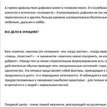
А гормон удовольствия дофамин живет в головном мозге. Его колебани
алкоголя и всяческих «излишеств». Контролировать дофамин не так уж
переключаться и уделять больше времени альтернативным безопасным
любимым, друзьям и хобби.
ВСЕ ДЕЛО В ЭМОЦИЯХ?
Вам, конечно, знакомы эти сетования: «ем, когда грустно», «когда нер
«поешь, полегчает!» – и знаменитое «мужчину нужно покормить, он когд
добреет». Между тем за этими стереотипными формулировками есть с
действительно обычно приводят пять эмоциональных состояний: страх, 
одиночество. Эта пятерка представляет собой факторы, приводящие к с
продолжаться долго, то и переедание затягивается. И наблюдается оно
предрасположенных к ожирению (наиболее характерно – для полных 
встречается и у людей с нормальным весом).
Пищевой центр – очень тонкий механизм, реагирующий на различные