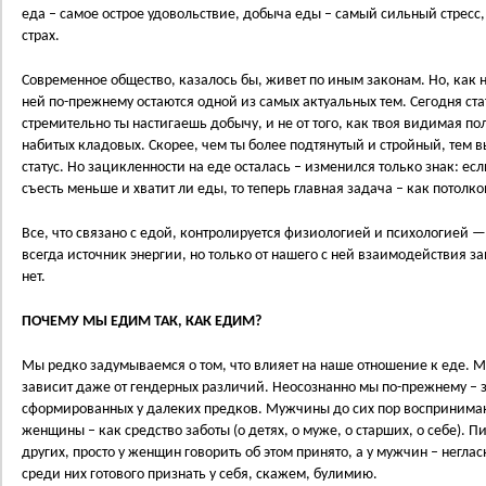
еда – самое острое удовольствие, добыча еды – самый сильный стресс
страх.
Современное общество, казалось бы, живет по иным законам. Но, как 
ней по-прежнему остаются одной из самых актуальных тем. Сегодня стату
стремительно ты настигаешь добычу, и не от того, как твоя видимая п
набитых кладовых. Скорее, чем ты более подтянутый и стройный, тем
статус. Но зацикленности на еде осталась – изменился только знак: ес
съесть меньше и хватит ли еды, то теперь главная задача – как потолк
Все, что связано с едой, контролируется физиологией и психологией 
всегда источник энергии, но только от нашего с ней взаимодействия за
нет.
ПОЧЕМУ МЫ ЕДИМ ТАК, КАК ЕДИМ?
Мы редко задумываемся о том, что влияет на наше отношение к еде. Ме
зависит даже от гендерных различий. Неосознанно мы по-прежнему –
сформированных у далеких предков. Мужчины до сих пор воспринимают
женщины – как средство заботы (о детях, о муже, о старших, о себе). Пи
других, просто у женщин говорить об этом принято, а у мужчин – негла
среди них готового признать у себя, скажем, булимию.