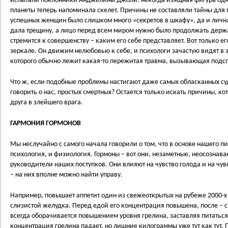
испытали поклонники Анджелины Джоли: некогда изящная фигура од
планеты теперь напоминала скелет. Причины не составляли тайны для п
успешных женщин было слишком много «секретов в шкафу», да и лична
дала трещину, а лицо перед всем миром нужно было продолжать держ
стремится к совершенству – каким его себе представляет. Вот только е
зеркале. Он движим нелюбовью к себе, и психологи зачастую видят в э
которого обычно лежит какая-то пережитая травма, вызывающая подсп
Что ж, если подобные проблемы настигают даже самых обласканных суд
говорить о нас, простых смертных? Остается только искать причины, 
друга в злейшего врага.
ГАРМОНИЯ ГОРМОНОВ
Мы неслучайно с самого начала говорили о том, что в основе нашего 
психология, и физиология. Гормоны – вот они, незаметные, неосознав
руководители наших поступков. Они влияют на чувство голода и на чувс
– на них вполне можно найти управу.
Например, повышает аппетит один из свежеоткрытых на рубеже 2000-х
слизистой желудка. Перед едой его концентрация повышена, после – с
всегда оборачивается повышением уровня грелина, заставляя питаться
концентрация грелина падает, но лишние килограммы уже тут как тут.