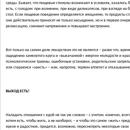
среды. Бывает, что пищевые стимулы возникают в условиях, казалось 
есть, с голодом: при волнении, при виде деликатесов, при взгляде на
стол. Если пищевое поведение определяется эмоциями, то продукты с
они действительно приносят не только насыщение, но и в первую очер
релаксацию, снимают напряжение и повышают настроение.
Вот только на самом деле лекарством это не является – разве что, вр
ощущению замкнутого круга и «выкачанной» энергии молодости и красо
психологические травмы, ошибочные установки, родительские запреты
или стараемся «заесть» – или, напротив, теряем аппетит и отказываемс
ВЫХОД ЕСТЬ!
Наладить отношения с едой не так уж сложно – с учетом, конечно, всег
хотим есть, чтобы жить, а не наоборот, – и чтобы это самое «жить» пр
яркое и радостное, придется, возможно, пересмотреть некоторые свои 