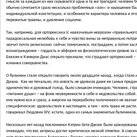
смысле за каждым из них скрывается одна и та же трагедия: человек б
обычно сочетается сразу несколько проблемных «зон»: и нарушение ба
индивидуальной конституции, и особенности характера человека и его
пережитые травмы, и давление социума.
Так, например, для орторексика (с навязчивым неврозом «правильного
парадоксальная нелюбовь к себе и чувство вины за неправильно потра
звучит почти религиозно: сейчас помучаемся, пострадаем, а потом зас
вознаграждение – гордость и эйфория на физиологическом уровне за 
Бекхэм и Кэмерон Диас открыто признали, что страдают орторексией –
изнанка совершенства.
О булимии стали открыто говорить около двадцати назад, когда стало 
Диана. Как ни печально, эта новость не удивила даже ее самых предан
одиночество и духовный голод, было слишком очевидно. Человек, с
«питание души» – на фоне неуверенности в себе и недовольства собой. 
ему нужно все и сразу, а энергии на переработку полученного не хватае
специфическое: удовольствие в настоящем, а там – хоть трава не расти. 
говаривал Людовик XIV, кстати, один из самых знаменитых булимиков.
Несколько лет назад поклонники Кэтрин Зета-Джонс были шокированы
очевидно, что вес актрисы достиг критически низкой отметки. А совс