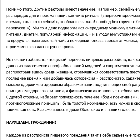
Помимо этого, другие факторы имеют значение. Например, семейные 
распорядок дня и приема пищи, какие-то ритуалы («первое-второе-ком
время», «только с хлебом!», «побольше салата!», «обед без горячего б
перекусов!»). Мы то и дело подвергаемся очередному модному влияни
питания, диетам, популярной информации, – и в угоду ему устраняем и
то продукты, пьем зеленый чай, а не черный, отказываемся от молока,
строим меню согласно группе крови.
Но не стоит забывать, что целый перечень пищевых расстройств, как 
давно из классических профзаболеваний моделей и спортсменок ушли
распространившись среди женщин, стремящихся соответствовать жест
последнее время к ним добавилась орторексия – расстройство, характ
смысле одержимых здоровым образом жизни, подчиняющих свой раци
принципам здорового питания, а физическую активность – требовани
С другой стороны, набирает популярность течение «боди-позитивизм»
противоположные принципы: быть толстой нормально, есть нужно в сво
таким, как есть. Все смешалось в доме Облонских и в наших головах.
НАРУШАЕМ, ГРАЖДАНИН!
Каждое из расстройств пищевого поведения таит в себе серьезные пси