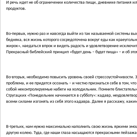
И речь идет не об ограничении количества пищи, дневнике питания и
продуктов.
Во-первых, нужно раз и навсегда выйти из так называемой системы вы
бедняка, вся жизнь которого сосредоточена вокруг еды как краеугольн
жирок», наедаться впрок и видеть радость и удовлетворение исключи
Прекрасный библейский принцип «будет день – будет пища» – и об это
Во-вторых, необходимо повысить уровень своей стрессоустойчивости. 
проблема, и ее придется осознать – и честно признаться себе в том, что 
собой неконтролируемые набеги на холодильник. Помните блистатель
Стругацких «Понедельник начинается в субботу»: кадавр, неудовлетв
всеми силами изгонять из себя этого кадавра. Далее я расскажу, каки
В-третьих, нам нужно максимально наполнить свою жизнь яркими эмо
другую колею. Туда, где наши глаза насыщаются прекрасными пейзаж