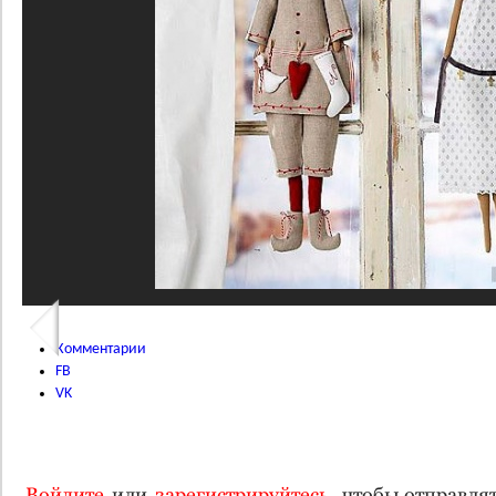
Комментарии
FB
VK
Войдите
или
зарегистрируйтесь
, чтобы отправл