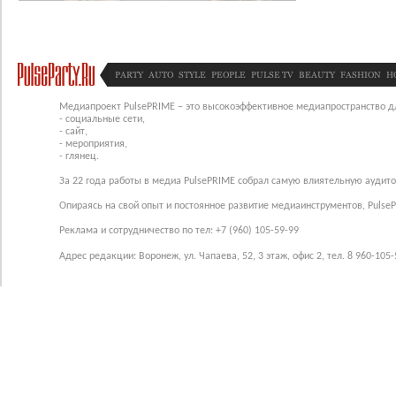
PARTY
AUTO
STYLE
PEOPLE
PULSE TV
BEAUTY
FASHION
H
Медиапроект PulsePRIME – это высокоэффективное медиапространство для
- социальные сети,
- сайт,
- мероприятия,
- глянец.
За 22 года работы в медиа PulsePRIME собрал самую влиятельную аудито
Опираясь на свой опыт и постоянное развитие медиаинструментов, Pulse
Реклама и сотрудничество по тел: +7 (960) 105-59-99
Адрес редакции: Воронеж, ул. Чапаева, 52, 3 этаж, офис 2, тел. 8 960-105-