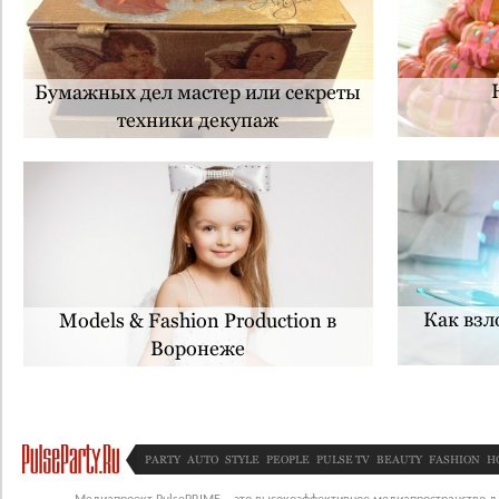
Бумажных дел мастер или секреты
техники декупаж
Как взл
Models & Fashion Production в
Воронеже
PARTY
AUTO
STYLE
PEOPLE
PULSE TV
BEAUTY
FASHION
H