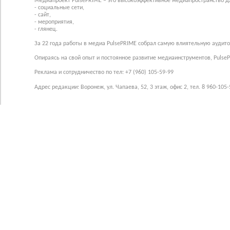
Медиапроект PulsePRIME – это высокоэффективное медиапространство для
- социальные сети,
- сайт,
- мероприятия,
- глянец.
За 22 года работы в медиа PulsePRIME собрал самую влиятельную аудито
Опираясь на свой опыт и постоянное развитие медиаинструментов, Pulse
Реклама и сотрудничество по тел: +7 (960) 105-59-99
Адрес редакции: Воронеж, ул. Чапаева, 52, 3 этаж, офис 2, тел. 8 960-105-