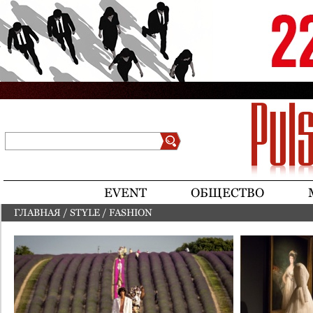
Jump to navigation
Поиск
Форма поиска
EVENT
ОБЩЕСТВО
ГЛАВНАЯ
/
STYLE
/
FASHION
ВЫ ЗДЕСЬ
Страницы