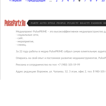
« первая
‹ предыдущая
…
2
3
4
5
6
7
8
9
10
PARTY
AUTO
STYLE
PEOPLE
PULSE TV
BEAUTY
FASHION
H
Медиапроект PulsePRIME – это высокоэффективное медиапространство для
- социальные сети,
- сайт,
- мероприятия,
- глянец.
За 22 года работы в медиа PulsePRIME собрал самую влиятельную аудито
Опираясь на свой опыт и постоянное развитие медиаинструментов, Pulse
Реклама и сотрудничество по тел: +7 (960) 105-59-99
Адрес редакции: Воронеж, ул. Чапаева, 52, 3 этаж, офис 2, тел. 8 960-105-