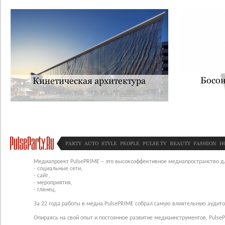
Босо
Кинетическая архитектура
PARTY
AUTO
STYLE
PEOPLE
PULSE TV
BEAUTY
FASHION
H
Медиапроект PulsePRIME – это высокоэффективное медиапространство для
- социальные сети,
- сайт,
- мероприятия,
- глянец.
За 22 года работы в медиа PulsePRIME собрал самую влиятельную аудито
Опираясь на свой опыт и постоянное развитие медиаинструментов, Pulse