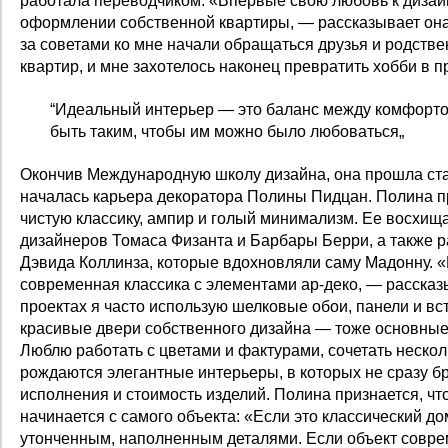
работала переводчиком. «Впервые свою любовь к дизайн
оформлении собственной квартиры, — рассказывает она
за советами ко мне начали обращаться друзья и родств
квартир, и мне захотелось наконец превратить хобби в 
“Идеальный интерьер — это баланс между комфортом
быть таким, чтобы им можно было любоваться„
Окончив Международную школу дизайна, она прошла ст
началась карьера декоратора Полины Пидцан. Полина пр
чистую классику, ампир и голый минимализм. Ее восхищ
дизайнеров Томаса Физанта и Барбары Берри, а также р
Дэвида Коллинза, которые вдохновляли саму Мадонну. «
современная классика с элементами ар-деко, — рассказ
проектах я часто использую шелковые обои, панели и вс
красивые двери собственного дизайна — тоже основные 
Люблю работать с цветами и фактурами, сочетать несколь
рождаются элегантные интерьеры, в которых не сразу бр
исполнения и стоимость изделий. Полина признается, чт
начинается с самого объекта: «Если это классический до
утонченным, наполненным деталями. Если объект совре