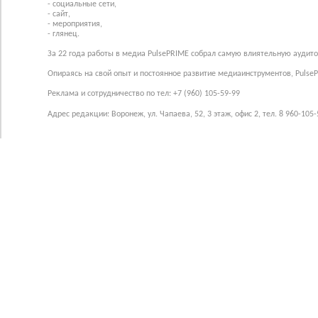
- социальные сети,
- сайт,
- мероприятия,
- глянец.
За 22 года работы в медиа PulsePRIME собрал самую влиятельную аудито
Опираясь на свой опыт и постоянное развитие медиаинструментов, Pulse
Реклама и сотрудничество по тел: +7 (960) 105-59-99
Адрес редакции: Воронеж, ул. Чапаева, 52, 3 этаж, офис 2, тел. 8 960-105-