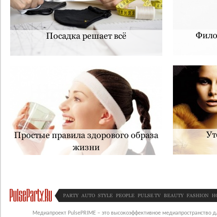
Фило
Посадка решает всё
Ут
Простые правила здорового образа
жизни
PARTY
AUTO
STYLE
PEOPLE
PULSE TV
BEAUTY
FASHION
H
Медиапроект PulsePRIME – это высокоэффективное медиапространство для