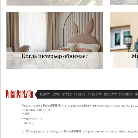
Ми
Когда интерьер обнимает
PARTY
AUTO
STYLE
PEOPLE
PULSE TV
BEAUTY
FASHION
H
Медиапроект PulsePRIME – это высокоэффективное медиапространство для
- социальные сети,
- сайт,
- мероприятия,
- глянец.
За 22 года работы в медиа PulsePRIME собрал самую влиятельную аудито