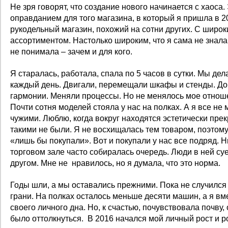
Не зря говорят, что создание нового начинается с хаоса.
оправданием для того магазина, в который я пришла в 2
рукодельный магазин, похожий на сотни других. С шир
ассортиментом. Настолько широким, что я сама не знала, 
не понимала – зачем и для кого.
Я старалась, работала, спала по 5 часов в сутки. Мы де
каждый день. Двигали, перемещали шкафы и стенды. До
гармонии. Меняли процессы. Но не менялось мое отно
Почти сотня моделей стояла у нас на полках. А я все не 
чужими. Люблю, когда вокруг находятся эстетически пр
такими не были. Я не восхищалась тем товаром, поэтому
«лишь бы покупали». Вот и покупали у нас все подряд. Н
торговом зале часто собиралась очередь. Люди в ней суе
другом. Мне не нравилось, но я думала, что это норма.
Годы шли, а мы оставались прежними. Пока не случился
грани. На полках осталось меньше десяти машин, а я вм
своего личного дна. Но, к счастью, почувствовала почву,
было оттолкнуться. В 2016 начался мой личный рост и р