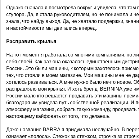
Однако сначала я посмотрела вокруг и увидела, что там 
ступора. Да, я стала руководителем, но не понимала и не
знала, что найду выход. Да, не хватало поддержки, знан
и настойчивости мы двигались вперед.
Расправить крылья
На тот момент я работала со многими компаниями, но л
себя своей. Как раз она оказалась единственным дист
России. Это были машины, к которым захотелось присмо
тех, что стояли в моем магазине. Мои машины мне не да
хотелось развиваться. А мне нужно было нечто новое. 
расправляло мои крылья. И хоть бренд BERNINA уже им
России мало кто решается продавать эти машины премиа
благодаря им увидела путь собственной реализации. И п
атмосферу магазина, собрать такую команду, продавать т
настоящему кайфовать от того, что делаешь.
Даже название BARRA я придумала неслучайно. В перево
означает «полоса». Стежок за стежком, строчка за стро