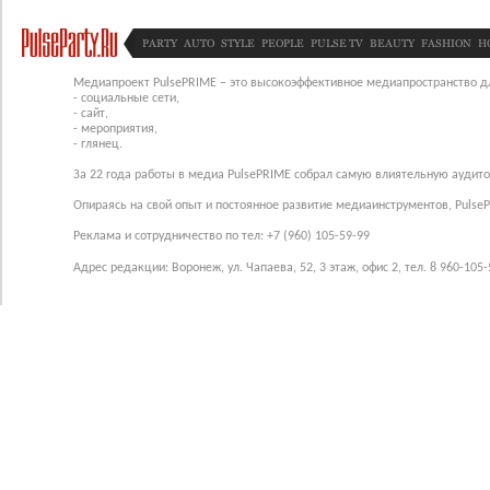
PARTY
AUTO
STYLE
PEOPLE
PULSE TV
BEAUTY
FASHION
H
Медиапроект PulsePRIME – это высокоэффективное медиапространство для
- социальные сети,
- сайт,
- мероприятия,
- глянец.
За 22 года работы в медиа PulsePRIME собрал самую влиятельную аудито
Опираясь на свой опыт и постоянное развитие медиаинструментов, Pulse
Реклама и сотрудничество по тел: +7 (960) 105-59-99
Адрес редакции: Воронеж, ул. Чапаева, 52, 3 этаж, офис 2, тел. 8 960-105-