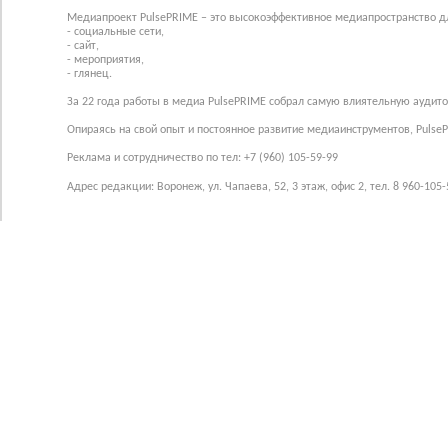
Медиапроект PulsePRIME – это высокоэффективное медиапространство для
- социальные сети,
- сайт,
- мероприятия,
- глянец.
За 22 года работы в медиа PulsePRIME собрал самую влиятельную аудито
Опираясь на свой опыт и постоянное развитие медиаинструментов, Pulse
Реклама и сотрудничество по тел: +7 (960) 105-59-99
Адрес редакции: Воронеж, ул. Чапаева, 52, 3 этаж, офис 2, тел. 8 960-105-