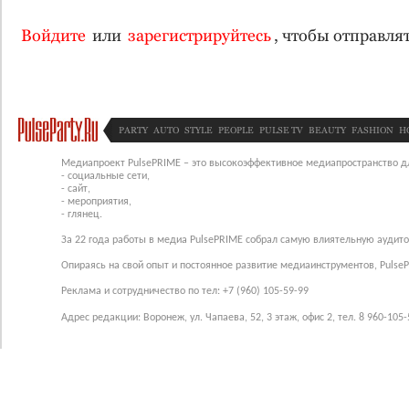
Войдите
или
зарегистрируйтесь
, чтобы отправл
PARTY
AUTO
STYLE
PEOPLE
PULSE TV
BEAUTY
FASHION
H
Медиапроект PulsePRIME – это высокоэффективное медиапространство для
- социальные сети,
- сайт,
- мероприятия,
- глянец.
За 22 года работы в медиа PulsePRIME собрал самую влиятельную аудито
Опираясь на свой опыт и постоянное развитие медиаинструментов, Pulse
Реклама и сотрудничество по тел: +7 (960) 105-59-99
Адрес редакции: Воронеж, ул. Чапаева, 52, 3 этаж, офис 2, тел. 8 960-105-