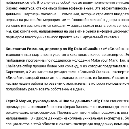
нейронных сетей. Это влечет за собой новую волну применения уникаль
бизнес меняться, становиться более эффективным. Эта эффективность 
данными. Партнеры хакатона — компании, которые стремятся внедрят
первых на рынке. Это мероприятие — "золотой ключик" к двери в новое
успешно им воспользуется сегодня — завтра может встать во главе нов
мы, как компания, направленная на развитие рынка информационных т
партнером такого уникального проекта как Виртуальный хакатон».
Константин Романов, директор по Big Data «Билайн»:
«У «Билайн» н
технологичных стартапов и участия в хакатонах в качестве экспертов. 
глобальной программы по поддержке молодежи Make your Mark. Так, в 
Challenge отбор прошли более 500 команд, 3 из которых представляли
Барселоне, а 2 из них стали резидентами «Большой Ставки» - экспертн
«Билайн», который помогает стартапам развивать их бизнес. Участие в
частью нашей работы по развитию экосистемы, в которой молодые ком
попробовать реализовать собственные идеи».
Сергей Марин, руководитель «Школы данных»:
«Big Data становитс
преимущества компаний во всех сферах бизнеса - от телекома до элек
рекомендательных сервисов. Поэтому для того, чтобы продолжать рост
направлении. В «Школе данных» накоплена уникальная экспертиза, б
специалистов в этой области и оказать экспертную поддержку команд