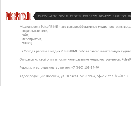
PARTY
AUTO
STYLE
PEOPLE
PULSE TV
BEAUTY
FASHION
H
Медиапроект PulsePRIME – это высокоэффективное медиапространство для
- социальные сети,
- сайт,
- мероприятия,
- глянец.
За 22 года работы в медиа PulsePRIME собрал самую влиятельную аудито
Опираясь на свой опыт и постоянное развитие медиаинструментов, Pulse
Реклама и сотрудничество по тел: +7 (960) 105-59-99
Адрес редакции: Воронеж, ул. Чапаева, 52, 3 этаж, офис 2, тел. 8 960-105-