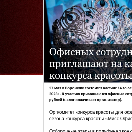
Офисных сотруд
приглашают на к
конкурса красот
27 мая в Воронеже состоится кастинг 14-го
2023». К участию приглашаются офисные сот
рублей (налог оплачивает организатор).
Оргкомитет конкурса красоты для оф
сезона конкурса красоты «Мисс Офис –
Отборочные этапы в полуфинал конку