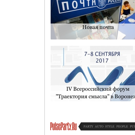
Новая почта
IV Всероссийский форум
"Траектория смысла" в Вороне
PARTY
AUTO
STYLE
PEOPLE
PU