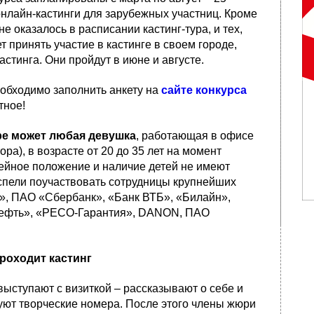
онлайн-кастинги для зарубежных участниц. Кроме
не оказалось в расписании кастинг-тура, и тех,
т принять участие в кастинге в своем городе,
стинга. Они пройдут в июне и августе.
еобходимо заполнить анкету на
сайте конкурса
тное!
ре может любая девушка
, работающая в офисе
ора), в возрасте от 20 до 35 лет на момент
ейное положение и наличие детей не имеют
спели поучаствовать сотрудницы крупнейших
м», ПАО «Сбербанк», «Банк ВТБ», «Билайн»,
нефть», «РЕСО-Гарантия», DANON, ПАО
проходит кастинг
выступают с визиткой – рассказывают о себе и
уют творческие номера. После этого члены жюри