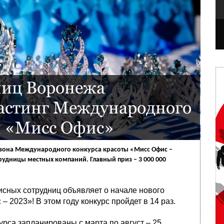
ниц Воронежа
астинг Международного
ы «Мисс Офис»
 сезона Международного конкурса красоты «Мисс Офис –
рудницы местных компаний. Главный приз – 3 000 000
исных сотрудниц объявляет о начале нового
 2023»! В этом году конкурс пройдет в 14 раз.
рса запланированы с марта по август – 25