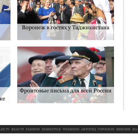
Воронеж в гостях у Таджикистана
Фронтовые письма для всей России
же
LSE TV
BEAUTY
FASHION
HOMESTYLE
WEEKEND
АВТОГИД
ГОРОСКОП
МНЕНИЕ
BL