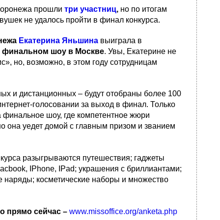
 Воронежа прошли
три участниц
,
но по итогам
вушек не удалось пройти в финал конкурса.
нежа
Екатерина Яньшина
выиграла в
в финальном шоу в Москве
. Увы, Екатерине не
», но, возможно, в этом году сотрудницам
чных и дистанционных – будут отобраны более 100
интернет-голосовании за выход в финал. Только
а финальное шоу, где компетентное жюри
о она уедет домой с главным призом и званием
нкурса разыгрываются путешествия; гаджеты
acbook, IPhone, IPad; украшения с бриллиантами;
 наряды; косметические наборы и множество
о прямо сейчас –
www.missoffice.org/anketa.php