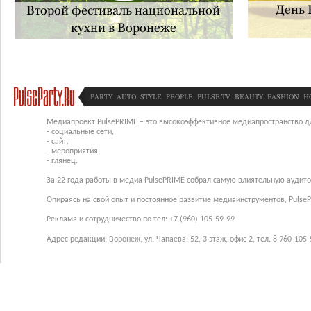
День
Второй фестиваль национальной
кухни в Воронеже
PARTY
AUTO
STYLE
PEOPLE
PULSE TV
BEAUTY
FASHION
H
Медиапроект PulsePRIME – это высокоэффективное медиапространство для
- социальные сети,
- сайт,
- мероприятия,
- глянец.
За 22 года работы в медиа PulsePRIME собрал самую влиятельную аудито
Опираясь на свой опыт и постоянное развитие медиаинструментов, Pulse
Реклама и сотрудничество по тел: +7 (960) 105-59-99
Адрес редакции: Воронеж, ул. Чапаева, 52, 3 этаж, офис 2, тел. 8 960-105-