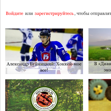
Войдите
или
зарегистрируйтесь
, чтобы отправл
В «Дивн
Александр Буйницкий: Хоккей-мое
эко
все!