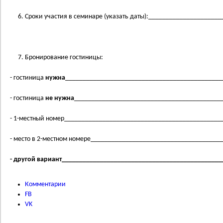
Сроки участия в семинаре (указать даты):____________________
Бронирование гостиницы:
- гостиница
нужна
_____________________________________________
- гостиница
не нужна
__________________________________________
- 1-местный номер_____________________________________________
- место в 2-местном номере_____________________________________
- другой вариант______________________________________________
Комментарии
FB
VK