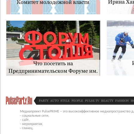
Ирина Хак
Комитет молодежной власти
Что посетить на
Предпринимательском Форуме им.
Вильгельма Столля-2023
PARTY
AUTO
STYLE
PEOPLE
PULSE TV
BEAUTY
FASHION
H
Медиапроект PulsePRIME – это высокоэффективное медиапространство для
- социальные сети,
- сайт,
- мероприятия,
- глянец.