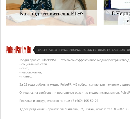
В Черн
Как подготовиться к ЕГЭ?
и
PARTY
AUTO
STYLE
PEOPLE
PULSE TV
BEAUTY
FASHION
H
Медиапроект PulsePRIME – это высокоэффективное медиапространство для
- социальные сети,
- сайт,
- мероприятия,
- глянец.
За 22 года работы в медиа PulsePRIME собрал самую влиятельную аудито
Опираясь на свой опыт и постоянное развитие медиаинструментов, Pulse
Реклама и сотрудничество по тел: +7 (960) 105-59-99
Адрес редакции: Воронеж, ул. Чапаева, 52, 3 этаж, офис 2, тел. 8 960-105-