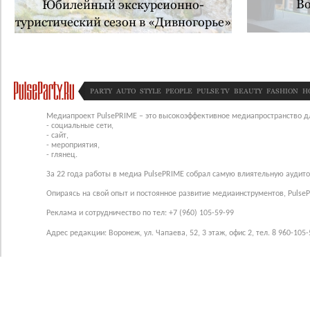
Во
Юбилейный экскурсионно-
туристический сезон в «Дивногорье»
PARTY
AUTO
STYLE
PEOPLE
PULSE TV
BEAUTY
FASHION
H
Медиапроект PulsePRIME – это высокоэффективное медиапространство для
- социальные сети,
- сайт,
- мероприятия,
- глянец.
За 22 года работы в медиа PulsePRIME собрал самую влиятельную аудито
Опираясь на свой опыт и постоянное развитие медиаинструментов, Pulse
Реклама и сотрудничество по тел: +7 (960) 105-59-99
Адрес редакции: Воронеж, ул. Чапаева, 52, 3 этаж, офис 2, тел. 8 960-105-