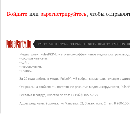
Войдите
или
зарегистрируйтесь
, чтобы отправл
PARTY
AUTO
STYLE
PEOPLE
PULSE TV
BEAUTY
FASHION
H
Медиапроект PulsePRIME – это высокоэффективное медиапространство для
- социальные сети,
- сайт,
- мероприятия,
- глянец.
За 22 года работы в медиа PulsePRIME собрал самую влиятельную аудито
Опираясь на свой опыт и постоянное развитие медиаинструментов, Pulse
Реклама и сотрудничество по тел: +7 (960) 105-59-99
Адрес редакции: Воронеж, ул. Чапаева, 52, 3 этаж, офис 2, тел. 8 960-105-