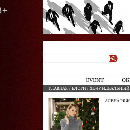
Поиск
Форма поиска
EVENT
ОБ
ГЛАВНАЯ
/
БЛОГИ
/
ХОЧУ ИДЕАЛЬНЫЙ
ВЫ ЗДЕСЬ
АЛЕНА РЯЖ