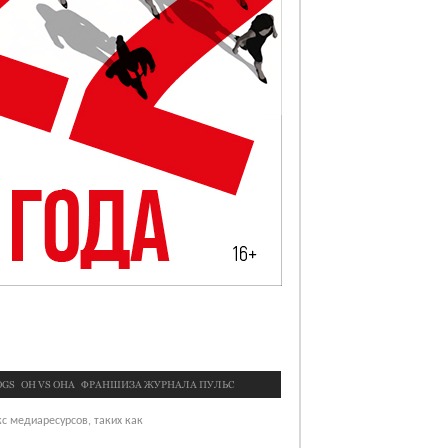
OGS
OН VS ОНА
ФРАНШИЗА ЖУРНАЛА ПУЛЬС
с медиаресурсов, таких как