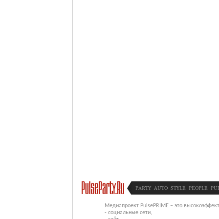
PARTY
AUTO
STYLE
PEOPLE
PU
Медиапроект PulsePRIME – это высокоэффект
- социальные сети,