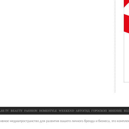
LSE TV
BEAUTY
FASHION
HOMESTYLE
WEEKEND
АВТОГИД
ГОРОСКОП
МНЕНИЕ
BL
ивное медиапространство для развития вашего личного бренда и бизнеса, это комплек