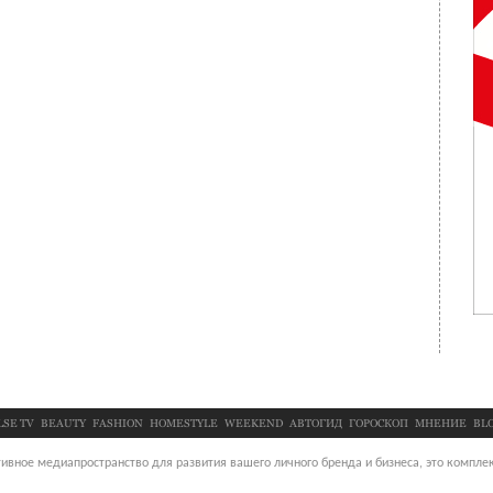
LSE TV
BEAUTY
FASHION
HOMESTYLE
WEEKEND
АВТОГИД
ГОРОСКОП
МНЕНИЕ
BL
ивное медиапространство для развития вашего личного бренда и бизнеса, это комплек