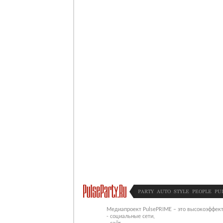
PARTY
AUTO
STYLE
PEOPLE
PU
Медиапроект PulsePRIME – это высокоэффект
- социальные сети,