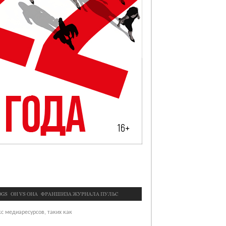
OGS
OН VS ОНА
ФРАНШИЗА ЖУРНАЛА ПУЛЬС
с медиаресурсов, таких как