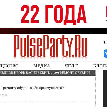
Jump to navigation
П
ЩЕСТВО
МЕДИА
STYLE
БЛОГ
НЫШОВ ИГОРЬ ВАСИЛЬЕВИЧ, 95.23 РЕМОНТ ОБУВИ И
по ремонту обуви – в чём преимущество?
в: 0