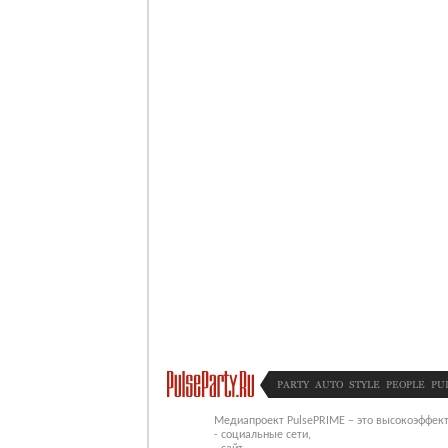
PARTY
AUTO
STYLE
PEOPLE
PU
Медиапроект PulsePRIME – это высокоэффект
- социальные сети,