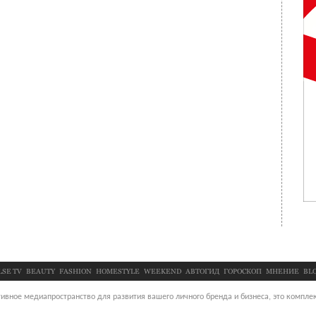
LSE TV
BEAUTY
FASHION
HOMESTYLE
WEEKEND
АВТОГИД
ГОРОСКОП
МНЕНИЕ
BL
ивное медиапространство для развития вашего личного бренда и бизнеса, это комплек