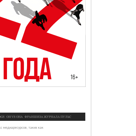
OGS
OН VS ОНА
ФРАНШИЗА ЖУРНАЛА ПУЛЬС
с медиаресурсов, таких как