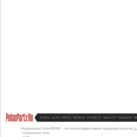
PARTY
AUTO
STYLE
PEOPLE
PULSE TV
BEAUTY
FASHION
H
Медиапроект PulsePRIME – это высокоэффективное медиапространство для
- социальные сети,