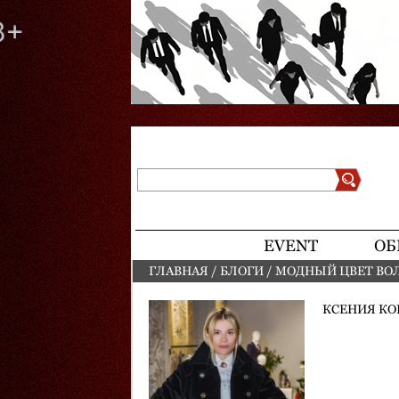
Поиск
Форма поиска
EVENT
ОБ
ГЛАВНАЯ
/
БЛОГИ
/
МОДНЫЙ ЦВЕТ ВО
ВЫ ЗДЕСЬ
КСЕНИЯ КО