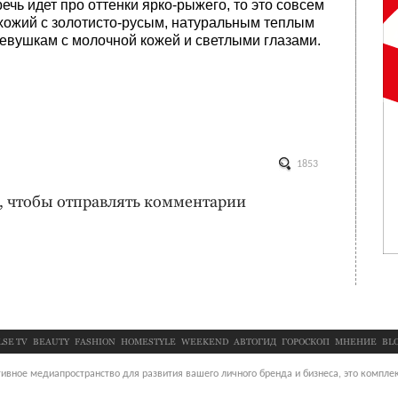
ечь идет про оттенки ярко‑рыжего, то это совсем
 схожий с золотисто‑русым, натуральным теплым
девушкам с молочной кожей и светлыми глазами.
1853
, чтобы отправлять комментарии
LSE TV
BEAUTY
FASHION
HOMESTYLE
WEEKEND
АВТОГИД
ГОРОСКОП
МНЕНИЕ
BL
ивное медиапространство для развития вашего личного бренда и бизнеса, это комплек