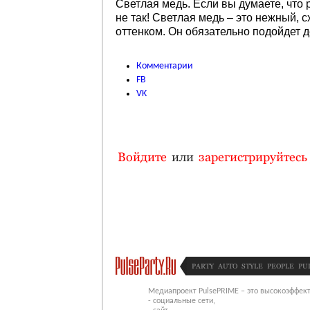
Светлая медь. Если вы думаете, что р
не так! Светлая медь – это нежный,
оттенком. Он обязательно подойдет 
Комментарии
FB
VK
Войдите
или
зарегистрируйтесь
PARTY
AUTO
STYLE
PEOPLE
PU
Медиапроект PulsePRIME – это высокоэффект
- социальные сети,