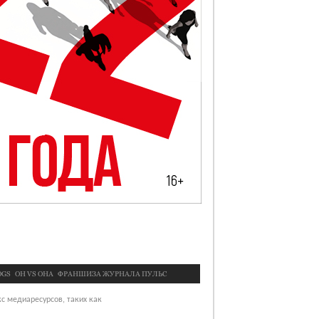
OGS
OН VS ОНА
ФРАНШИЗА ЖУРНАЛА ПУЛЬС
с медиаресурсов, таких как