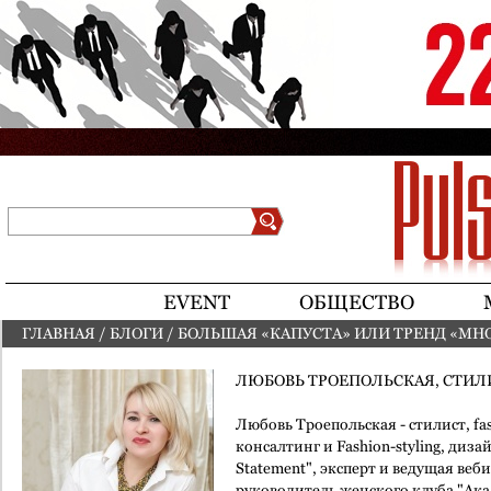
Jump to navigation
Поиск
Форма поиска
EVENT
ОБЩЕСТВО
ГЛАВНАЯ
/
БЛОГИ
/
БОЛЬШАЯ «КАПУСТА» ИЛИ ТРЕНД «МН
ВЫ ЗДЕСЬ
ЛЮБОВЬ ТРОЕПОЛЬСКАЯ, СТИЛ
Любовь Троепольская - стилист, fa
консалтинг и Fashion-styling, диза
Statement", эксперт и ведущая веб
руководитель женского клуба "Ак