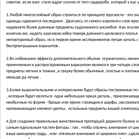
советов ,если вам стало вдруг скучно от того гардероба ,который у вас у
1.Любой многослойный образ строиться по принципу ярусности –это зн
одежды одевается последним . Двигаясь от самого короткого слоя ярус
надеваете более длинные предметы задуманного ансамбля .Как исключ
конечно же ,надеть красивую юбку поверх длинного шелкового платья
неповторимый образ, но в первое время экспериментов лучше начать с
беспроигрышных вариантов .
2.Во избежание эффекта дополнительного объема ограничьтесь мини
приемлемым и распространенным вариантом являются три-четыре слоя
предметы легкие и тонкие ,а сверху более обьемные ,толстые и плотны
меньше да лучше .
3.Более выразительными и интересными будут образы построенные по 
, которым будет являться одна небольшая яркая деталь , привлекающ
необычные по форме –броши или яркие струящиеся шарфы ,наслаиват
напоминающем элемент цветка , остальные предметы вашей композиц
4 Для создания правильных женственных пропорций держите баланс 
самым идеальным частям фигуры : так , чтобы отвлечь внимание от ши
вашу шикарную грудь , или отвлекая внимание от широких плеч ,сдел