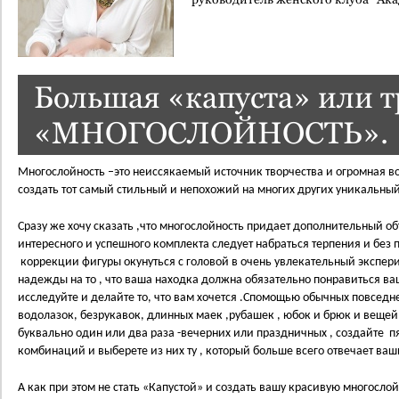
Большая «капуста» или т
«МНОГОСЛОЙНОСТЬ».
Многослойность –это неиссякаемый источник творчества и огромная 
создать тот самый стильный и непохожий на многих других уникальный
Cразу же хочу сказать ,что многослойность придает дополнительный о
интересного и успешного комплекта следует набраться терпения и без 
коррекции фигуры окунуться с головой в очень увлекательный экспери
надежды на то , что ваша находка должна обязательно понравиться в
исследуйте и делайте то, что вам хочется .Cпомощью обычных повседн
водолазок, безрукавок, длинных маек ,рубашек , юбок и брюк и веще
буквально один или два раза -вечерних или праздничных , создайте п
комбинаций и выберете из них ту , который больше всего отвечает ваш
А как при этом не стать «Капустой» и создать вашу красивую многосло