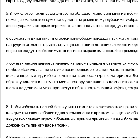
скрыть худобу поможет одежда из легких и воздушных тканей с широк
5.В том случае , если ваша фигура не обладает женственными изгибам
помощью маленькой сумочки с длинным ремешком , глубокими v-обр
аксессуарами , которые переместят акцент на лицо и создадут легкост
6 Свежесть и динамику многослойному образу придадут так же : открыт
на груди и оголенные руки , струящиеся ткани и летящие элементы-пер
еще и создадут необходимую энергию и выразительность без громоз
7 Сочетая несочетаемое ,а именно на таком принципе базируется много
подборе фактур : начните с уже проверенных сочетаний -кожа и шифон, 
кожа и шерсть и тд , избегая смешивать однофактурные материалы .Вс
образа уникален и в нем нет места повтору одинаковых компонентов : 
шелка до денима и меха привнесут в образ потрясающий эффект, сохр
.
8.Чтобы избежать полной безвкусицы помните о классическом правиле
каждые три слоя не более одного компонента с принтом , а в целом обр
аккуратно следует играть с большими яркими принтами : и чем больш
должен быть принт у вас на ткани.