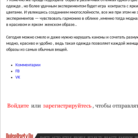
9 Конечно же проще подобрать образ в различных оттенках одного цвет
одежде , но более удачным экспериментом будет игра контраста с я
цветами. И увлекшись созданием многослойности, все же при этом не
экспериментов — чувствовать гармонию в облике ,именно тогда модна
в красивом и ярком женском образе..
Сегодня можно смело и даже нужно нарушать каноны и сочетать разную
модно, красиво и удобно , ведь такая одежда позволяет каждой женщ
образы из самых обычных вещей.
Комментарии
FB
VK
Войдите
или
зарегистрируйтесь
, чтобы отправл
PARTY
AUTO
STYLE
PEOPLE
PULSE TV
BEAUTY
FASHION
H