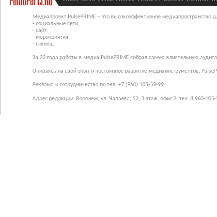
Медиапроект PulsePRIME – это высокоэффективное медиапространство для
- социальные сети,
- сайт,
- мероприятия,
- глянец.
За 22 года работы в медиа PulsePRIME собрал самую влиятельную аудито
Опираясь на свой опыт и постоянное развитие медиаинструментов, Pulse
Реклама и сотрудничество по тел: +7 (960) 105-59-99
Адрес редакции: Воронеж, ул. Чапаева, 52, 3 этаж, офис 2, тел. 8 960-105-