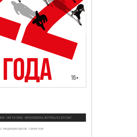
OGS
OН VS ОНА
ФРАНШИЗА ЖУРНАЛА ПУЛЬС
с медиаресурсов, таких как