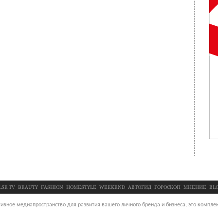
LSE TV
BEAUTY
FASHION
HOMESTYLE
WEEKEND
АВТОГИД
ГОРОСКОП
МНЕНИЕ
BL
ивное медиапространство для развития вашего личного бренда и бизнеса, это комплек