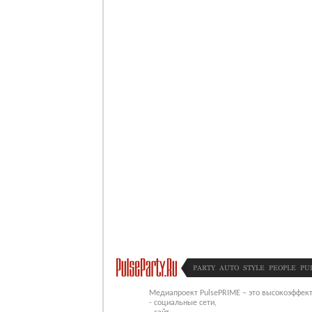
PARTY
AUTO
STYLE
PEOPLE
PU
Медиапроект PulsePRIME – это высокоэффект
- социальные сети,