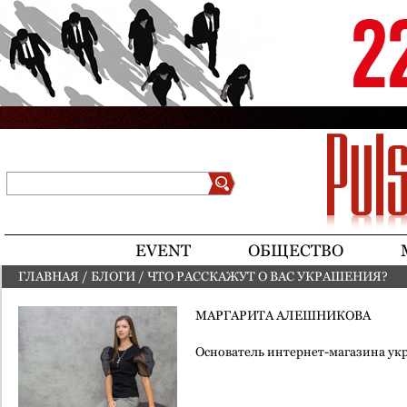
Jump to navigation
Поиск
Форма поиска
EVENT
ОБЩЕСТВО
ГЛАВНАЯ
/
БЛОГИ
/
ЧТО РАССКАЖУТ О ВАС УКРАШЕНИЯ?
ВЫ ЗДЕСЬ
МАРГАРИТА АЛЕШНИКОВА
Основатель интернет-магазина у