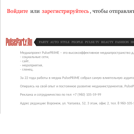
Войдите
или
зарегистрируйтесь
, чтобы отправл
PARTY
AUTO
STYLE
PEOPLE
PULSE TV
BEAUTY
FASHION
H
Медиапроект PulsePRIME – это высокоэффективное медиапространство для
- социальные сети,
- сайт,
- мероприятия,
- глянец.
За 22 года работы в медиа PulsePRIME собрал самую влиятельную аудито
Опираясь на свой опыт и постоянное развитие медиаинструментов, Pulse
Реклама и сотрудничество по тел: +7 (960) 105-59-99
Адрес редакции: Воронеж, ул. Чапаева, 52, 3 этаж, офис 2, тел. 8 960-105-