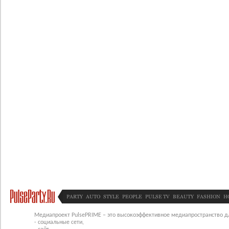
PARTY
AUTO
STYLE
PEOPLE
PULSE TV
BEAUTY
FASHION
H
Медиапроект PulsePRIME – это высокоэффективное медиапространство для
- социальные сети,