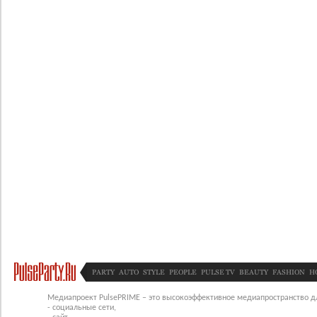
PARTY
AUTO
STYLE
PEOPLE
PULSE TV
BEAUTY
FASHION
H
Медиапроект PulsePRIME – это высокоэффективное медиапространство для
- социальные сети,