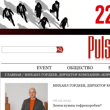
Jump to navigation
Поиск
Форма поиска
EVENT
ОБЩЕСТВО
ГЛАВНАЯ
/
МИХАИЛ ГОРДЕЕВ, ДИРЕКТОР КОМПАНИИ «KOР
ВЫ ЗДЕСЬ
МИХАИЛ ГОРДЕЕВ, ДИРЕКТОР 
08.09.2022
Зачем нужны гофро­коробки?