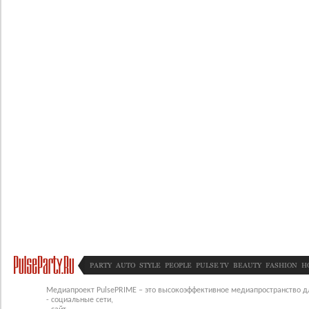
PARTY
AUTO
STYLE
PEOPLE
PULSE TV
BEAUTY
FASHION
H
Медиапроект PulsePRIME – это высокоэффективное медиапространство для
- социальные сети,