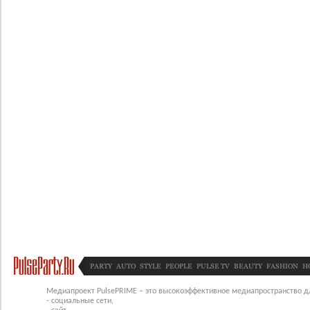
PARTY
AUTO
STYLE
PEOPLE
PULSE TV
BEAUTY
FASHION
H
Медиапроект PulsePRIME – это высокоэффективное медиапространство для
- социальные сети,