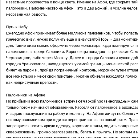
известные пророчества о конце света. Именно на Афон, где сокрыта та
паломники. Паломничество на Афон – это и дар Божий, и усилие челове
несравнимая радость.
Путь к Небу
Ежегодно Афон принимает более миллиона паломников. Чтобы попасть 
греческую визу, нужно получить еще и визу Святой Горы – диамонитири
дня. Такие визы можно оформить через монастырь, куда планируется 
паломников в городе Салоники. Воронежцы попадают в греческие Сал
Чертовицкое, либо через Москву. Далее от города Салоники нужно доб
городка Уранополиса, находящегося у самой границы монашеской респ
билет на паром и, пройдя пограничный контроль, морским путем отпра
все монастыри имеют свои пристани, многие обители находятся прямо
как неприступные крепости.
Паломники на Афоне
По прибытии всех паломников встречают чаркой узо (виноградным сам
только потом начинают оформление. Расселяют паломников в архондар
и выдают послушания на работу и молитву. На Афоне живут по Солнцу –
поэтому паломникам приходится перестраиваться на новый ритм. Прав
запрещается носить яркую одежду, короткие штаны, ходить с открытыми
сквернословить, громко разговаривать, бегать и прыгать. Но это там и