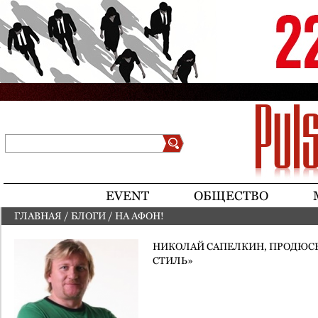
Jump to navigation
Поиск
Форма поиска
EVENT
ОБЩЕСТВО
ГЛАВНАЯ
/
БЛОГИ
/
НА АФОН!
ВЫ ЗДЕСЬ
НИКОЛАЙ САПЕЛКИН, ПРОДЮСЕ
СТИЛЬ»