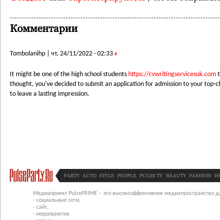
Комментарии
Tombolanihp
|
чт, 24/11/2022 - 02:33
#
It might be one of the high school students
https://cvwritingservicesuk.com
t
thought, you've decided to submit an application for admission to your top-ch
to leave a lasting impression.
PARTY
AUTO
STYLE
PEOPLE
PULSE TV
BEAUTY
FASHION
H
Медиапроект PulsePRIME – это высокоэффективное медиапространство для
- социальные сети,
- сайт,
- мероприятия,