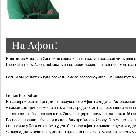
На Афон!
Наш автор Николай Сапелкин снова и снова радует нас своими путешест
Грецию на гору Афон, побывать на которой должен, наверное, хоть ра
Если и вы решитесь туда поехать, смело воспользуйтесь нашими путе
Святая Гора Афон
На севере-востоке Греции, на полуострове Афон находится Автономное
– самое загадочное место на планете: средоточие православного монаш
тысячи лет не бывало женщин. Согласно церковному преданию, в 46 го
Богослов попали в бурю, и их корабль прибило к Афону. Это место так 
попросила у Бога его себе в удел. С тех пор Афон называют еще и «са
Четырнадцать веков не умолкает здесь монашеская молитва за весь м