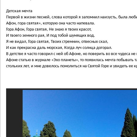
Детская мечта
Первой в жизни песней, слова которой я запомнил наизусть, была люб
Афон, гора святая», которую она часто напевала.
Гора Афон, Гора святая, Не знаю я твоих красот,
И твоего земного рая, И под тобой шумящих вод.
Я не видал, Гора святая, Твоих стремнин, отвесных скал,
И как прекрасна даль морская, Когда луч солнца догорал.
В детстве я часто говорил с ней об Афоне, но поверить во все чудеса не 
Афоне статью в журнале «Эхо планеты», то появилась мечта побывать т
стольких лет, и мне довелось помолиться на Святой Горе и увидеть ее 