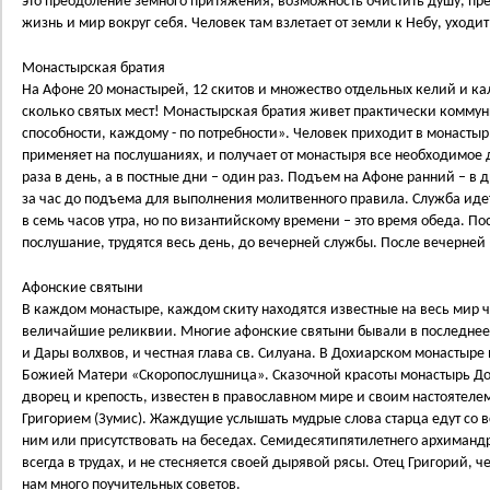
это преодоление земного притяжения, возможность очистить душу, пр
жизнь и мир вокруг себя. Человек там взлетает от земли к Небу, уходит
Монастырская братия
На Афоне 20 монастырей, 12 скитов и множество отдельных келий и кал
сколько святых мест! Монастырская братия живет практически коммуни
способности, каждому - по потребности». Человек приходит в монасты
применяет на послушаниях, и получает от монастыря все необходимое
раза в день, а в постные дни – один раз. Подъем на Афоне ранний – в 
за час до подъема для выполнения молитвенного правила. Служба идет
в семь часов утра, но по византийскому времени – это время обеда. П
послушание, трудятся весь день, до вечерней службы. После вечерней –
Афонские святыни
В каждом монастыре, каждом скиту находятся известные на весь мир 
величайшие реликвии. Многие афонские святыни бывали в последнее 
и Дары волхвов, и честная глава св. Силуана. В Дохиарском монастыре
Божией Матери «Скоропослушница». Сказочной красоты монастырь До
дворец и крепость, известен в православном мире и своим настоятел
Григорием (Зумис). Жаждущие услышать мудрые слова старца едут со вс
ним или присутствовать на беседах. Семидесятипятилетнего архимандр
всегда в трудах, и не стесняется своей дырявой рясы. Отец Григорий, 
нам много поучительных советов.