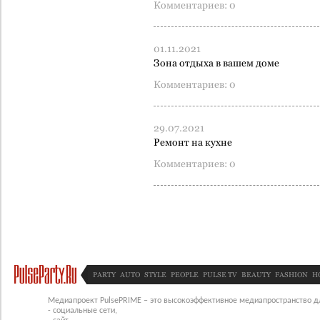
Комментариев: 0
01.11.2021
Зона отдыха в вашем доме
Комментариев: 0
29.07.2021
Ремонт на кухне
Комментариев: 0
PARTY
AUTO
STYLE
PEOPLE
PULSE TV
BEAUTY
FASHION
H
Медиапроект PulsePRIME – это высокоэффективное медиапространство для
- социальные сети,