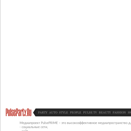
PARTY
AUTO
STYLE
PEOPLE
PULSE TV
BEAUTY
FASHION
H
Медиапроект PulsePRIME – это высокоэффективное медиапространство для
- социальные сети,