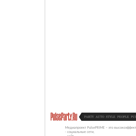
PARTY
AUTO
STYLE
PEOPLE
PU
Медиапроект PulsePRIME – это высокоэффект
- социальные сети,