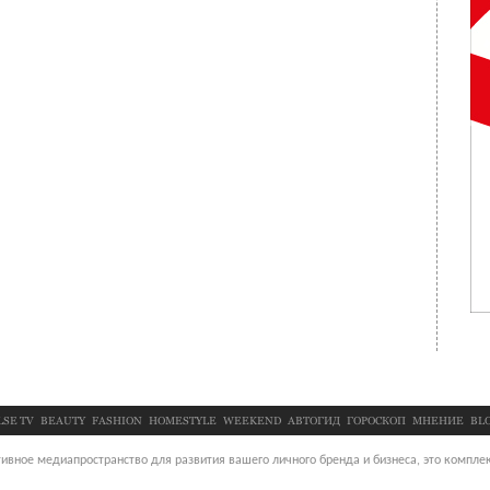
LSE TV
BEAUTY
FASHION
HOMESTYLE
WEEKEND
АВТОГИД
ГОРОСКОП
МНЕНИЕ
BL
ивное медиапространство для развития вашего личного бренда и бизнеса, это комплек