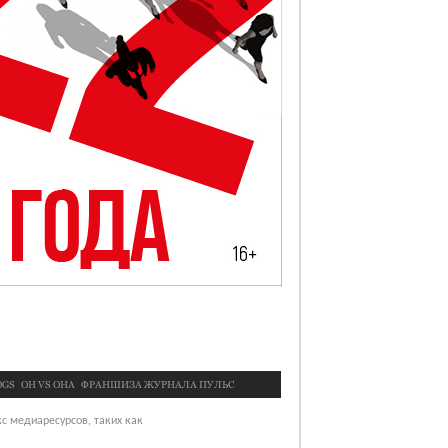
OGS
OН VS ОНА
ФРАНШИЗА ЖУРНАЛА ПУЛЬС
с медиаресурсов, таких как