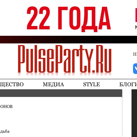
Jump to navigation
П
ЩЕСТВО
МЕДИА
STYLE
БЛОГ
ФОНОВ
адьба