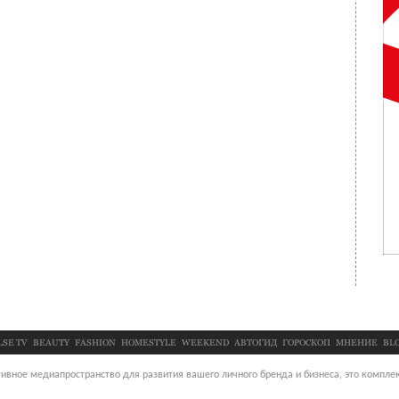
LSE TV
BEAUTY
FASHION
HOMESTYLE
WEEKEND
АВТОГИД
ГОРОСКОП
МНЕНИЕ
BL
ивное медиапространство для развития вашего личного бренда и бизнеса, это комплек