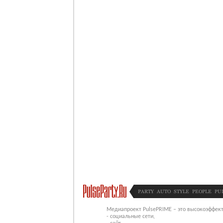
PARTY
AUTO
STYLE
PEOPLE
PU
Медиапроект PulsePRIME – это высокоэффект
- социальные сети,