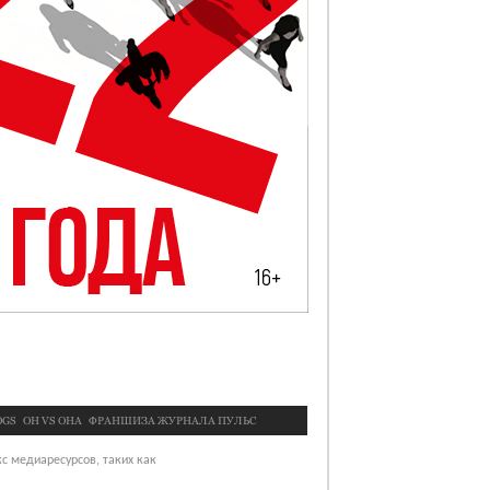
OGS
OН VS ОНА
ФРАНШИЗА ЖУРНАЛА ПУЛЬС
с медиаресурсов, таких как